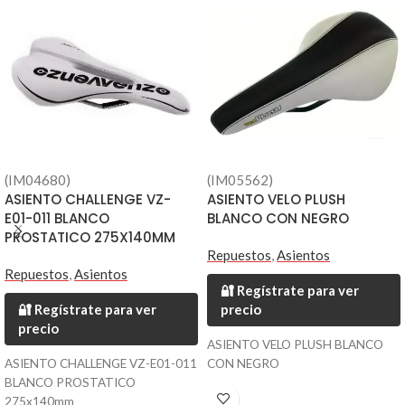
(IM04680)
(IM05562)
ASIENTO CHALLENGE VZ-
ASIENTO VELO PLUSH
E01-011 BLANCO
BLANCO CON NEGRO
PROSTATICO 275X140MM
Repuestos
,
Asientos
Repuestos
,
Asientos
🔐 Regístrate para ver
🔐 Regístrate para ver
precio
precio
ASIENTO VELO PLUSH BLANCO
ASIENTO CHALLENGE VZ-E01-011
CON NEGRO
BLANCO PROSTATICO
275x140mm