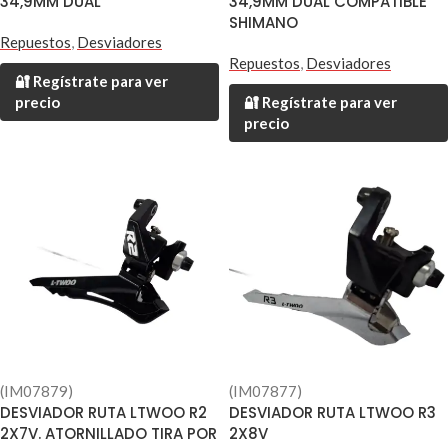
34,9MM DUAL
34,9MM DUAL COMPATIBLE
SHIMANO
Repuestos
,
Desviadores
Repuestos
,
Desviadores
🔐 Regístrate para ver
precio
🔐 Regístrate para ver
precio
(IM07879)
(IM07877)
DESVIADOR RUTA LTWOO R2
DESVIADOR RUTA LTWOO R3
2X7V. ATORNILLADO TIRA POR
2X8V