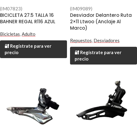
(IM07823)
(IM09089)
BICICLETA 27.5 TALLA 16
Desviador Delantero Ruta
BAHNER REGAL R116 AZUL
2×11 Ltwoo (Anclaje Al
Marco)
Bicicletas
,
Adulto
Repuestos
,
Desviadores
🔐 Regístrate para ver
precio
🔐 Regístrate para ver
precio