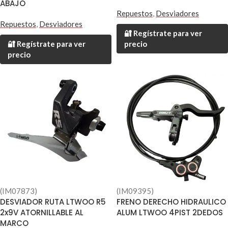
ABAJO
Repuestos
,
Desviadores
Repuestos
,
Desviadores
🔐 Regístrate para ver
🔐 Regístrate para ver
precio
precio
(IM07873)
(IM09395)
DESVIADOR RUTA LTWOO R5
FRENO DERECHO HIDRAULICO
2x9V ATORNILLABLE AL
ALUM LTWOO 4PIST 2DEDOS
MARCO