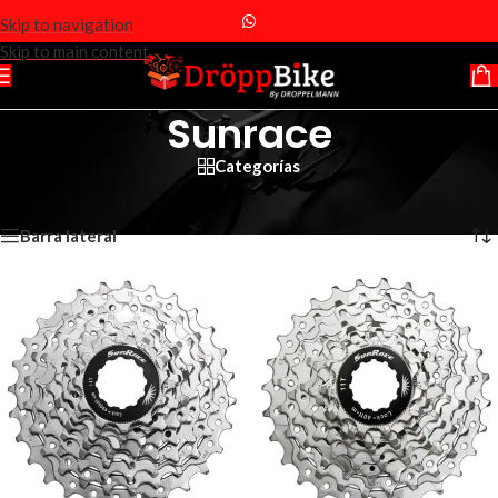
Skip to navigation
Skip to main content
Sunrace
Categorías
Inicio
/
Sunrace
Mostrando los 12 resultados
Barra lateral