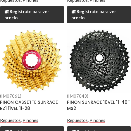
Repuestos
,
Piñones
🔐 Regístrate para ver
🔐 Regístrate para ver
precio
precio
(IM07061)
(IM07043)
PIÑÓN CASSETTE SUNRACE
PIÑON SUNRACE 10VEL 11-40T
RZ1 11VEL 11-28
MS2
Repuestos
,
Piñones
Repuestos
,
Piñones