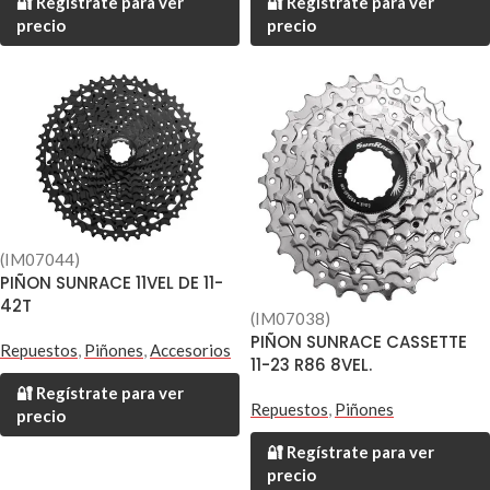
🔐 Regístrate para ver
🔐 Regístrate para ver
precio
precio
(IM07044)
PIÑON SUNRACE 11VEL DE 11-
42T
(IM07038)
PIÑON SUNRACE CASSETTE
Repuestos
,
Piñones
,
Accesorios
11-23 R86 8VEL.
🔐 Regístrate para ver
Repuestos
,
Piñones
precio
🔐 Regístrate para ver
precio