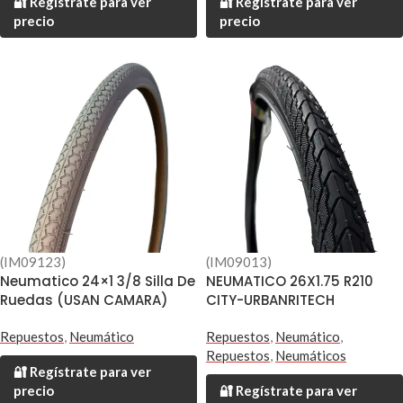
🔐 Regístrate para ver
🔐 Regístrate para ver
precio
precio
(IM09123)
(IM09013)
Neumatico 24×1 3/8 Silla De
NEUMATICO 26X1.75 R210
Ruedas (USAN CAMARA)
CITY-URBANRITECH
Repuestos
,
Neumático
Repuestos
,
Neumático
,
Repuestos
,
Neumáticos
🔐 Regístrate para ver
precio
🔐 Regístrate para ver