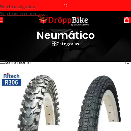
Skip to navigation
Skip to main content
Neumático
Categorías
Inicio
/
Repuestos
/
Neumático
Mostrando 1–12 de 57 resultados
Barra lateral