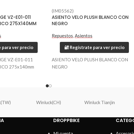
(IM05562)
GE VZ-E01-011
ASIENTO VELO PLUSH BLANCO CON
ICO 275X140MM
NEGRO
s
Repuestos
,
Asientos
 para ver precio
🔐 Regístrate para ver precio
GE VZ-E01-011
ASIENTO VELO PLUSH BLANCO CON
ICO 275x140mm
NEGRO
k(TW)
Winluck(CH)
Winluck Tianjin
IA
DROPPBIKE
CATEG
Mi cuenta
Accesori