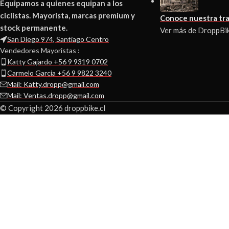
Equipamos a quienes equipan a los
ciclistas. Mayorista, marcas premium y
Conoce nuestra tra
stock permanente.
Ver más de DroppBi
San Diego 974, Santiago Centro
Vendedores Mayoristas :
Katty Gajardo +56 9 9319 0702
Carmelo Garcia +56 9 9822 3240
Mail: Katty.dropp@gmail.com
Mail: Ventas.dropp@gmail.com
© Copyright 2026 droppbike.cl