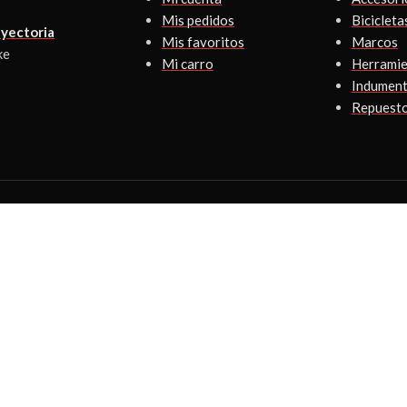
Mis pedidos
Bicicleta
yectoria
Mis favoritos
Marcos
ke
Mi carro
Herramie
Indument
Repuest