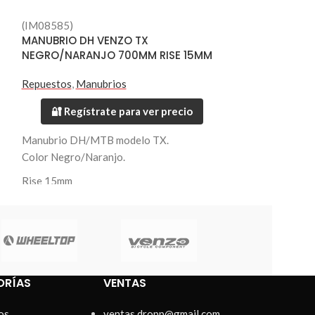
(IM08585)
(IM08582)
MANUBRIO DH VENZO TX
MANUBRIO DH 
NEGRO/NARANJO 700MM RISE 15MM
NEGRO/VERDE
Repuestos
,
Manubrios
Accesorios
🔐 Regístrate para ver precio
🔐 Regístr
Manubrio DH/MTB modelo TX.
Manubrio DH/M
Color Negro/Naranjo.
Color Negro/Ver
Rise 15mm
Fabricado en Alu
Fabricado en Aluminio 6061.
Largo 700mm.
Largo 700mm.
Diametro 31.8m
Diámetro 31.8mm.
Peso 420 grs.
Peso 420 grs.
ORÍAS
VENTAS
os
ventas.dropp@gmail.com