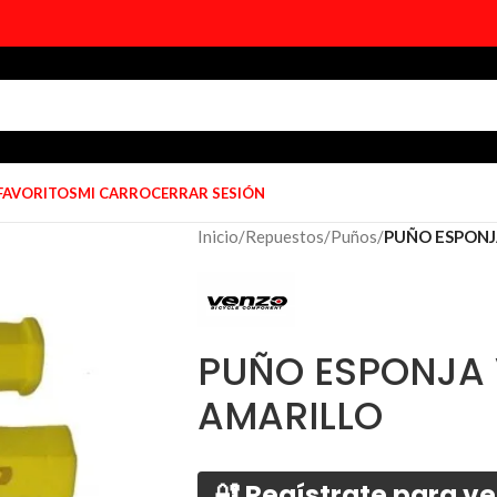
 FAVORITOS
MI CARRO
CERRAR SESIÓN
Inicio
/
Repuestos
/
Puños
/
PUÑO ESPONJ
PUÑO ESPONJA
AMARILLO
🔐 Regístrate para ve