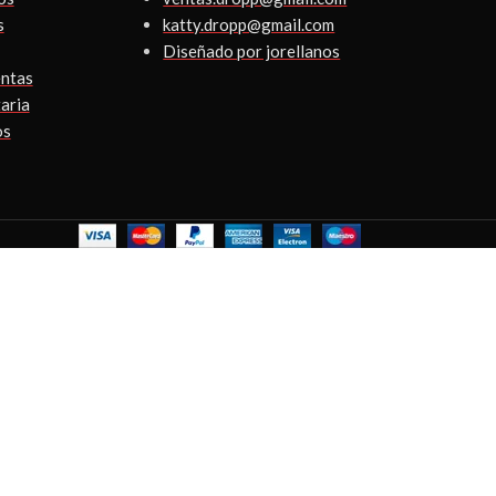
s
katty.dropp@gmail.com
Diseñado por jorellanos
ntas
aria
os