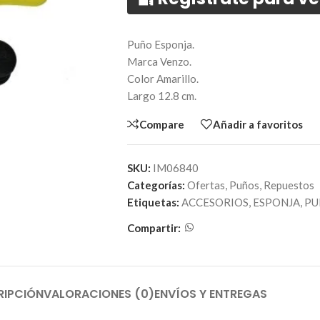
Puño Esponja.
Marca Venzo.
Color Amarillo.
Largo 12.8 cm.
Compare
Añadir a favoritos
SKU:
IM06840
Categorías:
Ofertas
,
Puños
,
Repuestos
Etiquetas:
ACCESORIOS
,
ESPONJA
,
PU
Compartir:
RIPCIÓN
VALORACIONES (0)
ENVÍOS Y ENTREGAS