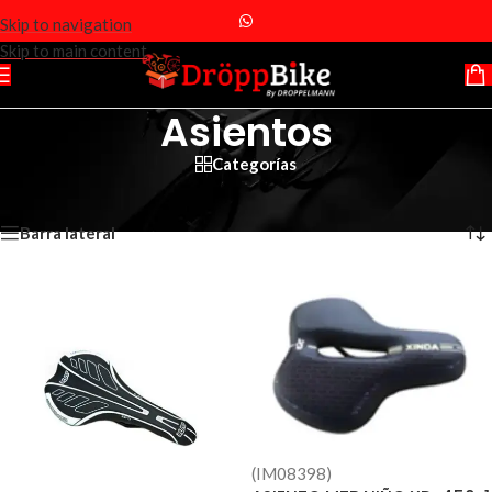
Skip to navigation
Skip to main content
Asientos
Categorías
Inicio
/
Repuestos
/
Asientos
Mostrando 1–12 de 41 resultados
Barra lateral
(IM08398)