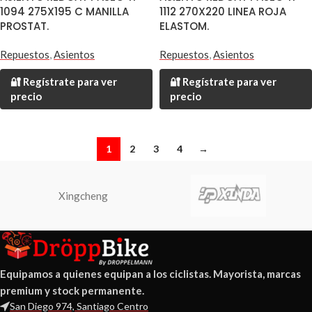
1094 275X195 C MANILLA
1112 270X220 LINEA ROJA
PROSTAT.
ELASTOM.
Repuestos
,
Asientos
Repuestos
,
Asientos
🔐 Regístrate para ver
🔐 Regístrate para ver
precio
precio
1
2
3
4
→
Xingcheng
Equipamos a quienes equipan a los ciclistas. Mayorista, marcas
premium y stock permanente.
San Diego 974, Santiago Centro