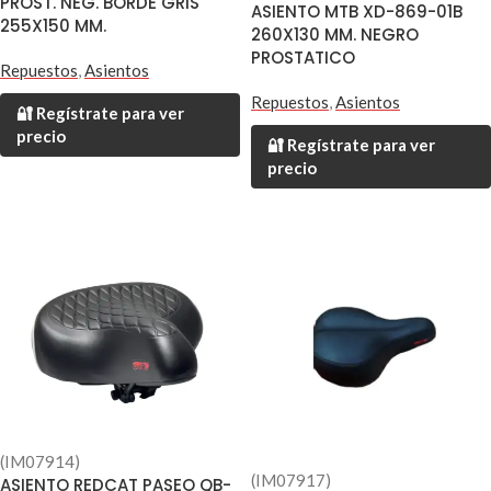
PROST. NEG. BORDE GRIS
ASIENTO MTB XD-869-01B
255X150 MM.
260X130 MM. NEGRO
PROSTATICO
Repuestos
,
Asientos
Repuestos
,
Asientos
🔐 Regístrate para ver
precio
🔐 Regístrate para ver
precio
(IM07914)
(IM07917)
ASIENTO REDCAT PASEO QB-