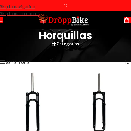
Skip to navigation
Skip to main content
Horquillas
Categorías
Inicio
/
Repuestos
/
Horquillas
Mostrando 1–12 de 14 resultados
Barra lateral