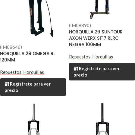
(IM08890)
HORQUILLA 29 SUNTOUR
AXON WERX SF17 RLRC
NEGRA 100MM
(IM08646)
HORQUILLA 29 OMEGA RL
Repuestos
,
Horquillas
120MM
🔐 Regístrate para ver
Repuestos
,
Horquillas
precio
🔐 Regístrate para ver
precio