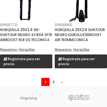
(IM08773)
(IM08888)
HORQUILLA 29X2.4 SR-
HORQUILLA 29X2.6 SUNTOUR
SUNTOUR NEGRO XCR34 SF19
NEGRO DUROLUX36BOOST
AIRBOOST RLR DS 15CONICA
AIR 160MMCONICA
Repuestos
,
Horquillas
Repuestos
,
Horquillas
🔐 Regístrate para ver
🔐 Regístrate para ver
precio
precio
1
2
→
Xingcheng