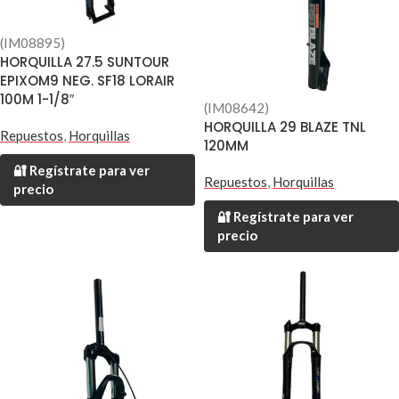
(IM08895)
HORQUILLA 27.5 SUNTOUR
EPIXOM9 NEG. SF18 LORAIR
100M 1-1/8″
(IM08642)
HORQUILLA 29 BLAZE TNL
Repuestos
,
Horquillas
120MM
🔐 Regístrate para ver
Repuestos
,
Horquillas
precio
🔐 Regístrate para ver
precio