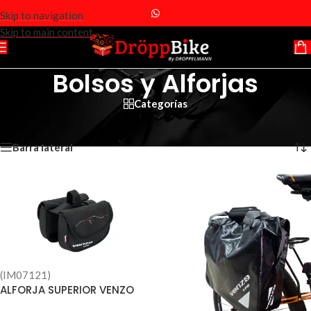
Skip to navigation
Skip to main content
Bolsos y Alforjas
Categorías
Inicio
/
Accesorios
/
Bolsos y Alforjas
Mostrando los 8 resultados
Barra lateral
(IM07121)
ALFORJA SUPERIOR VENZO