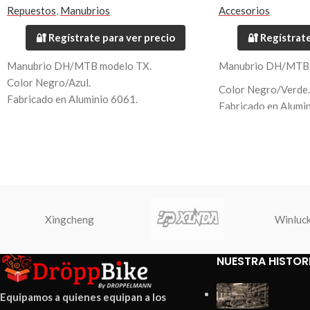
Repuestos
,
Manubrios
Accesorios
🔐 Regístrate para ver precio
🔐 Regístrate
Manubrio DH/MTB modelo TX.
Manubrio DH/MTB 
Color Negro/Azul.
Color Negro/Verde.
Fabricado en Aluminio 6061.
Fabricado en Alumi
Largo 700mm.
Largo 700mm.
Diametro 31.8mm.
Diametro 31.8mm.
Peso 420 grs.
Peso 420 grs.
Xingcheng
Winluc
NUESTRA HISTOR
Equipamos a quienes equipan a los