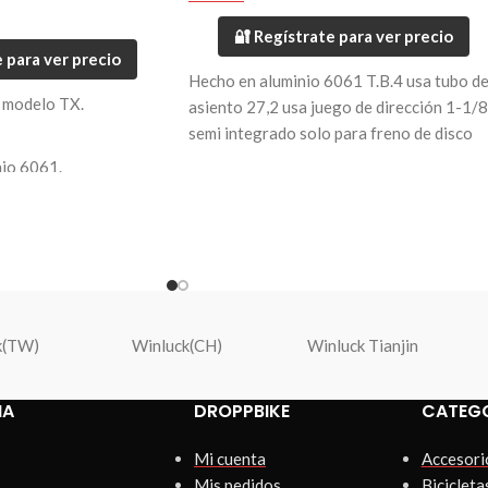
🔐 Regístrate para ver precio
 para ver precio
Hecho en aluminio 6061 T.B.4 usa tubo d
modelo TX.
asiento 27,2 usa juego de dirección 1-1/8
semi integrado solo para freno de disco
nio 6061.
Peso 2,05 kilos
Disponible en talla 16.
Garantía de 3 meses, solo por fallas de
fábrica.
k(TW)
Winluck(CH)
Winluck Tianjin
IA
DROPPBIKE
CATEG
Mi cuenta
Accesori
Mis pedidos
Bicicleta