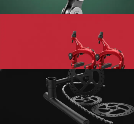
COMPONENTES PRO
CADENAS PARA
BICICLETA
Optimiza la transmisión y mejora el
rendimiento de tu bicicleta.
ver más
COMPONENTES DE
COMPETENCIA
FRENOS
DEPORTIVOS