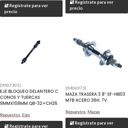
🔐 Regístrate para ver
🔐 Regístrate para ver
precio
precio
(IM07301)
(IM06973)
EJE BLOQUEO DELANTERO C
MAZA TRASERA 3 8″ SF-HB03
CONOS Y TUERCAS
MTB ACERO 36H. 7V.
9MMX108MM QB-32=CH26
Repuestos
,
Mazas
Repuestos
,
Ejes
🔐 Regístrate para ver
🔐 Regístrate para ver