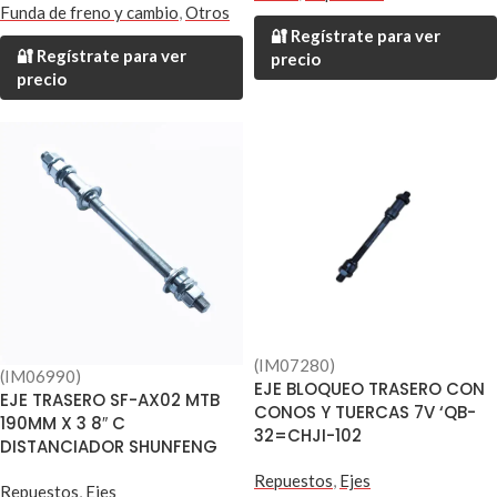
Funda de freno y cambio
,
Otros
🔐 Regístrate para ver
🔐 Regístrate para ver
precio
precio
(IM07280)
(IM06990)
EJE BLOQUEO TRASERO CON
EJE TRASERO SF-AX02 MTB
CONOS Y TUERCAS 7V ‘QB-
190MM X 3 8″ C
32=CHJI-102
DISTANCIADOR SHUNFENG
Repuestos
,
Ejes
Repuestos
,
Ejes