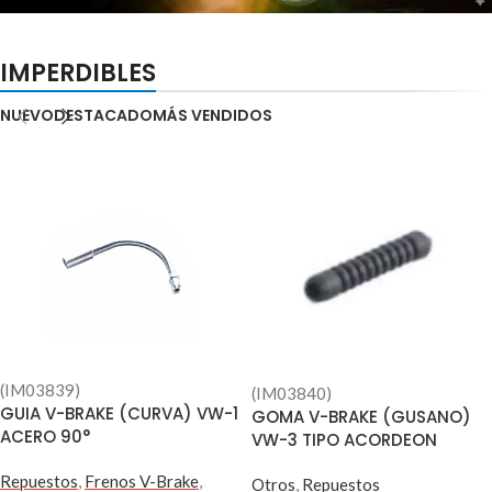
Renueva con las mejores marcas
IMPERDIBLES
Modelos infantiles y
adultos
NUEVO
DESTACADO
MÁS VENDIDOS
(IM03839)
(IM03840)
GUIA V-BRAKE (CURVA) VW-1
GOMA V-BRAKE (GUSANO)
ACERO 90°
VW-3 TIPO ACORDEON
Repuestos
,
Frenos V-Brake
,
Otros
,
Repuestos