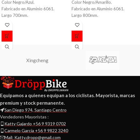
Color Negro/Azul.
Color Negro/Amarillo.
Fabricado en Aluminio 6061.
Fabricado en Aluminio 6061.
Largo 700mm.
Largo 800mm.
Diametro 31.8mm.
Diametro 35mm.
Peso 420 grs.
Peso 330 grs.
Xingcheng
Equipamos a quienes equipan a los ciclistas. Mayorista, marcas
premium y stock permanente.
San Diego 974, Santiago Centro
Vendedores Mayoristas :
Katty Gajardo +56 9 9319 0702
Carmelo Garcia +56 9 9822 3240
Mail: Katty.dropp@gmail.com