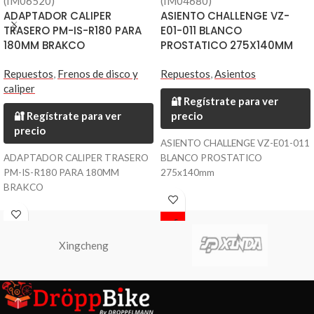
(IM06520)
(IM04680)
ADAPTADOR CALIPER
ASIENTO CHALLENGE VZ-
TRASERO PM-IS-R180 PARA
E01-011 BLANCO
180MM BRAKCO
PROSTATICO 275X140MM
Repuestos
,
Frenos de disco y
Repuestos
,
Asientos
caliper
🔐 Regístrate para ver
🔐 Regístrate para ver
precio
precio
ASIENTO CHALLENGE VZ-E01-011
ADAPTADOR CALIPER TRASERO
BLANCO PROSTATICO
PM-IS-R180 PARA 180MM
275x140mm
BRAKCO
Xingcheng