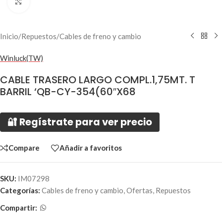
Click to enlarge
Inicio
/
Repuestos
/
Cables de freno y cambio
Winluck(TW)
CABLE TRASERO LARGO COMPL.1,75MT. T
BARRIL ‘QB-CY-354(60″X68
🔐 Regístrate para ver precio
Compare
Añadir a favoritos
SKU:
IM07298
Categorías:
Cables de freno y cambio
,
Ofertas
,
Repuestos
Compartir: