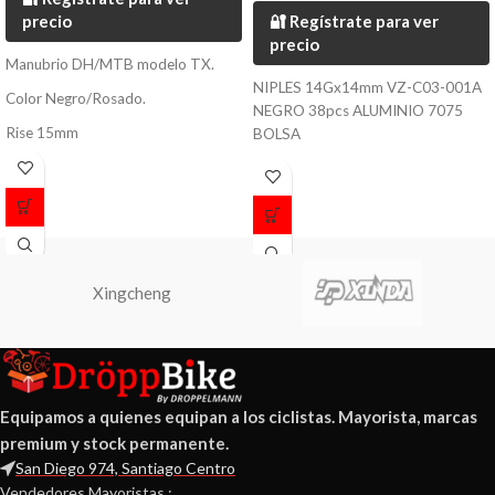
precio
🔐 Regístrate para ver
precio
Manubrio DH/MTB modelo TX.
NIPLES 14Gx14mm VZ-C03-001A
Color Negro/Rosado.
NEGRO 38pcs ALUMINIO 7075
Rise 15mm
BOLSA
Fabricado en Aluminio 6061.
Largo 700mm.
Diametro 31.8mm.
Peso 420 grs.
Xingcheng
Equipamos a quienes equipan a los ciclistas. Mayorista, marcas
premium y stock permanente.
San Diego 974, Santiago Centro
Vendedores Mayoristas :