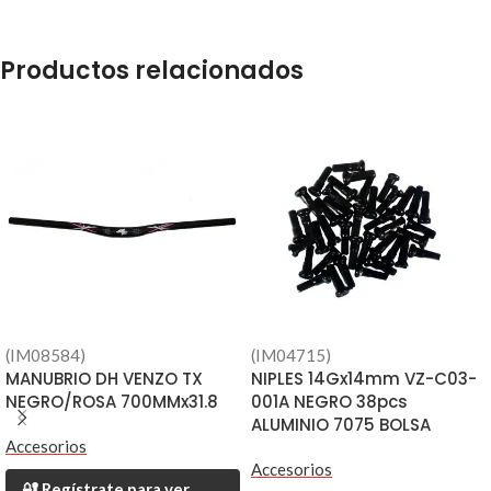
Productos relacionados
(IM08584)
(IM04715)
MANUBRIO DH VENZO TX
NIPLES 14Gx14mm VZ-C03-
NEGRO/ROSA 700MMx31.8
001A NEGRO 38pcs
ALUMINIO 7075 BOLSA
Accesorios
Accesorios
🔐 Regístrate para ver