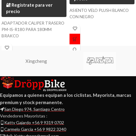
🔐 Regístrate para ver
ASIENTO VELO PLUSH BLANCO
precio
CON NEGRO
ADAPTADOR CALIPER TRASERO
PM-IS-R180 PARA 180MM
BRAKCO
Xingcheng
Equipamos a quienes equipan a los ciclistas. Mayorista, marcas
premium y stock permanente.
San Diego 974, Santiago Centro
Vendedores Mayoristas :
Katty Gajardo +56 9 9319 0702
Carmelo Garcia +56 9 9822 3240
Mail: Katty.dropp@gmail.com