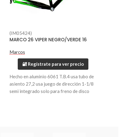
(IM05424)
(IM04715)
MARCO 26 VIPER NEGRO/VERDE 16
NIPLES 14Gx1
NEGRO 38pcs 
Marcos
Accesorios
🔐 Regístrate para ver precio
🔐 Regístr
Hecho en aluminio 6061 T.B.4 usa tubo de
NIPLES 14Gx14
asiento 27,2 usa juego de dirección 1-1/8
NEGRO 38pcs A
semi integrado solo para freno de disco
Peso 2,05 kilos
Disponible en talla 16.
Garantía de 3 meses, solo por fallas de
fábrica.