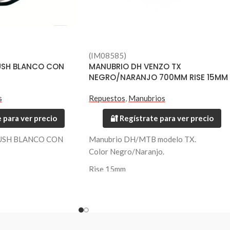
(IM08585)
LUSH BLANCO CON
MANUBRIO DH VENZO TX
NEGRO/NARANJO 700MM RISE 15MM
s
Repuestos
,
Manubrios
 para ver precio
🔐 Regístrate para ver precio
USH BLANCO CON
Manubrio DH/MTB modelo TX.
Color Negro/Naranjo.
Rise 15mm
Fabricado en Aluminio 6061.
Largo 700mm.
Diámetro 31.8mm.
Peso 420 grs.