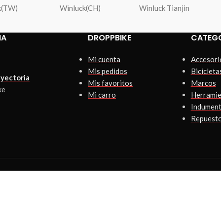
k(TW)
Winluck(CH)
Winluck Tianjin
IA
DROPPBIKE
CATEG
Mi cuenta
Accesori
Mis pedidos
Bicicleta
yectoria
Mis favoritos
Marcos
ke
Mi carro
Herramie
Indument
Repuest