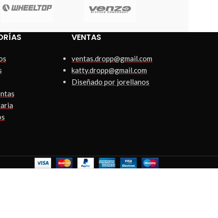
ORÍAS
VENTAS
os
ventas.dropp@gmail.com
s
katty.dropp@gmail.com
Diseñado por jorellanos
ntas
aria
os