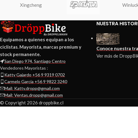
Xingcheng
Winluc
NUESTRA HISTOR
Equipamos a quienes equipan a los
ciclistas. Mayorista, marcas premium y
Conoce nuestra tra
stock permanente.
Ver más de DroppBi
San Diego 974, Santiago Centro
Vendedores Mayoristas :
Katty Gajardo +56 9 9319 0702
Carmelo Garcia +56 9 9822 3240
Mail: Katty.dropp@gmail.com
Mail: Ventas.dropp@gmail.com
© Copyright 2026 droppbike.cl