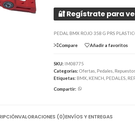
🔐 Regístrate para ve
PEDAL BMX ROJO 358 G PRS PLASTI
Compare
Añadir a favoritos
SKU:
IM08775
Categorías:
Ofertas
,
Pedales
,
Repuesto
Etiquetas:
BMX
,
KENCH
,
PEDALES
,
RE
Compartir:
RIPCIÓN
VALORACIONES (0)
ENVÍOS Y ENTREGAS