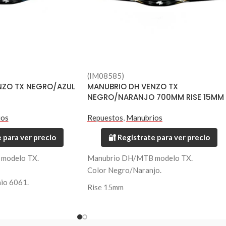
(IM08585)
NZO TX NEGRO/AZUL
MANUBRIO DH VENZO TX
NEGRO/NARANJO 700MM RISE 15MM
ios
Repuestos
,
Manubrios
 para ver precio
🔐 Regístrate para ver precio
modelo TX.
Manubrio DH/MTB modelo TX.
Color Negro/Naranjo.
nio 6061.
Rise 15mm
Fabricado en Aluminio 6061.
Largo 700mm.
Diámetro 31.8mm.