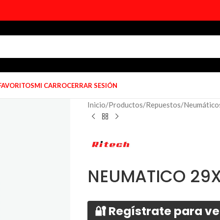
 FAVORITOS
MI CARRO
CERRAR SESIÓN
Inicio
/
Productos
/
Repuestos
/
Neumático
NEUMATICO 29X2
🔐 Regístrate para ve