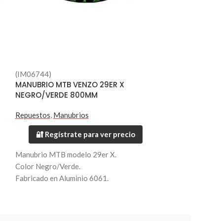
(IM06744)
(IM04658)
MANUBRIO MTB VENZO 29ER X
PEDALES VZD 
NEGRO/VERDE 800MM
ALUMINIO 6061
Repuestos
,
Manubrios
Repuestos
,
Peda
🔐 Regístrate para ver precio
🔐 Regístr
Manubrio MTB modelo 29er X.
PEDAL VZD VZ
Color Negro/Verde.
ALUMINIO 606
Fabricado en Aluminio 6061.
Material: 3D CN
Largo 800mm.
Eje: 9/16" Crom
Diametro 35mm.
Color: Dorado.
Peso 330 grs.
Rodamientos sel