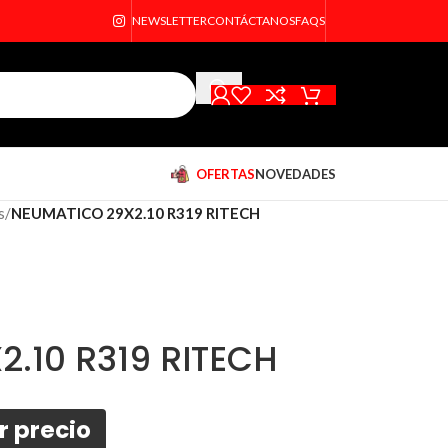
NEWSLETTER
CONTÁCTANOS
FAQS
OFERTAS
NOVEDADES
s
/
NEUMATICO 29X2.10 R319 RITECH
.10 R319 RITECH
r precio