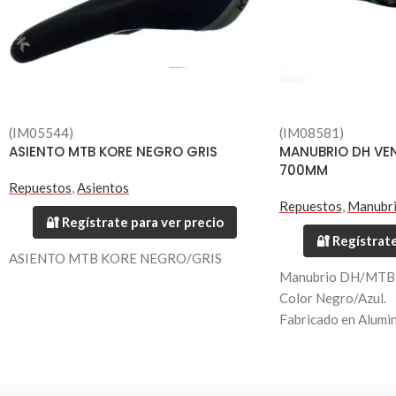
(IM05544)
(IM08581)
ASIENTO MTB KORE NEGRO GRIS
MANUBRIO DH VE
700MM
Repuestos
,
Asientos
Repuestos
,
Manubr
🔐 Regístrate para ver precio
🔐 Regístrate
ASIENTO MTB KORE NEGRO/GRIS
Manubrio DH/MTB 
Color Negro/Azul.
Fabricado en Alumi
Largo 700mm.
Diametro 31.8mm.
Peso 420 grs.