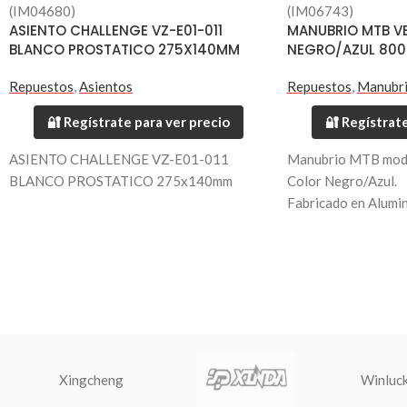
(IM04680)
(IM06743)
ASIENTO CHALLENGE VZ-E01-011
MANUBRIO MTB V
BLANCO PROSTATICO 275X140MM
NEGRO/AZUL 80
Repuestos
,
Asientos
Repuestos
,
Manubr
🔐 Regístrate para ver precio
🔐 Regístrate
ASIENTO CHALLENGE VZ-E01-011
Manubrio MTB mode
BLANCO PROSTATICO 275x140mm
Color Negro/Azul.
Fabricado en Alumi
Largo 800mm.
Diametro 35mm.
Peso 330 grs.
Xingcheng
Winluc