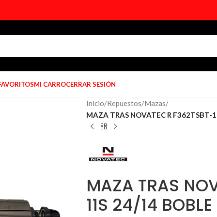
 FAVORITOS
MI CARRO
CERRAR SESIÓN
Inicio
/
Repuestos
/
Mazas
/
MAZA TRAS NOVATEC R F362TSBT-11S
MAZA TRAS NOV
11S 24/14 BOBLE