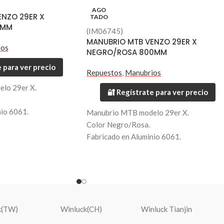
AGO
ENZO 29ER X
TADO
0MM
(IM06745)
MANUBRIO MTB VENZO 29ER X
ios
NEGRO/ROSA 800MM
 para ver precio
Repuestos
,
Manubrios
lo 29er X.
🔐 Regístrate para ver precio
nio 6061.
Manubrio MTB modelo 29er X.
Color Negro/Rosa.
Fabricado en Aluminio 6061.
Largo 800mm.
Diametro 35mm.
Peso 330 grs.
k(TW)
Winluck(CH)
Winluck Tianjin