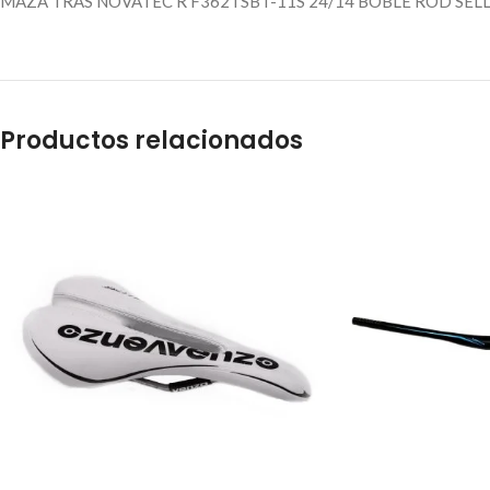
MAZA TRAS NOVATEC R F362TSBT-11S 24/14 BOBLE ROD SELL.
Productos relacionados