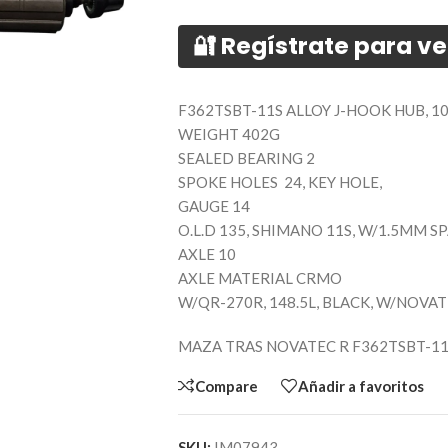
🔐 Regístrate para ve
F362TSBT-11S ALLOY J-HOOK HUB, 1
WEIGHT 402G
SEALED BEARING 2
SPOKE HOLES 24, KEY HOLE,
GAUGE 14
O.L.D 135, SHIMANO 11S, W/1.5MM S
AXLE 10
AXLE MATERIAL CRMO
W/QR-270R, 148.5L, BLACK, W/NOVA
MAZA TRAS NOVATEC R F362TSBT-11S
Compare
Añadir a favoritos
SKU:
IM07943