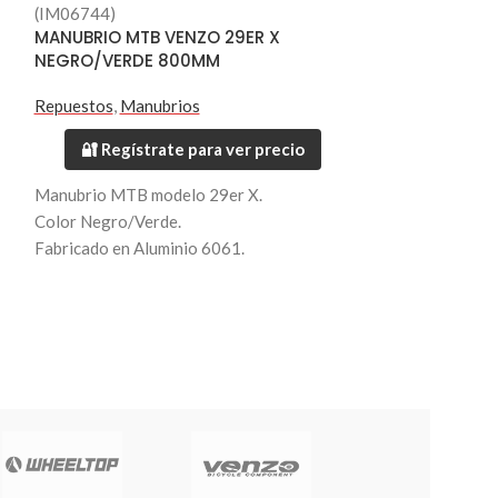
(IM06744)
(IM06748)
MANUBRIO MTB VENZO 29ER X
MANUBRIO MTB
NEGRO/VERDE 800MM
NEGRO/ROJO
Repuestos
,
Manubrios
Repuestos
,
Manu
🔐 Regístrate para ver precio
🔐 Regístr
Manubrio MTB modelo 29er X.
Manubrio MTB 
Color Negro/Verde.
Color Negro/Roj
Fabricado en Aluminio 6061.
Fabricado en Alu
Largo 800mm.
Largo 700mm.
Diametro 35mm.
Diametro 31.8m
Peso 330 grs.
Peso 266 grs.