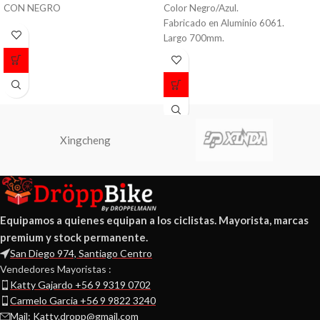
CON NEGRO
Color Negro/Azul.
Fabricado en Aluminio 6061.
Largo 700mm.
Diametro 31.8mm.
Peso 420 grs.
Xingcheng
Equipamos a quienes equipan a los ciclistas. Mayorista, marcas
premium y stock permanente.
San Diego 974, Santiago Centro
Vendedores Mayoristas :
Katty Gajardo +56 9 9319 0702
Carmelo Garcia +56 9 9822 3240
Mail: Katty.dropp@gmail.com