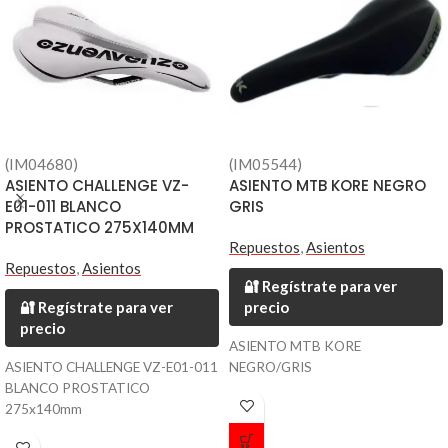
(IM04680)
(IM05544)
ASIENTO CHALLENGE VZ-
ASIENTO MTB KORE NEGRO
E01-011 BLANCO
GRIS
PROSTATICO 275X140MM
Repuestos
,
Asientos
Repuestos
,
Asientos
🔐 Regístrate para ver
🔐 Regístrate para ver
precio
precio
ASIENTO MTB KORE
ASIENTO CHALLENGE VZ-E01-011
NEGRO/GRIS
BLANCO PROSTATICO
275x140mm