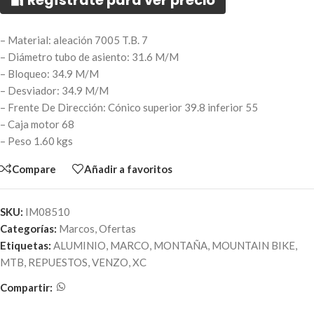
🔐 Regístrate para ver precio
– Material: aleación 7005 T.B. 7
– Diámetro tubo de asiento: 31.6 M/M
– Bloqueo: 34.9 M/M
– Desviador: 34.9 M/M
– Frente De Dirección: Cónico superior 39.8 inferior 55
– Caja motor 68
– Peso 1.60 kgs
Compare
Añadir a favoritos
SKU:
IM08510
Categorías:
Marcos
,
Ofertas
Etiquetas:
ALUMINIO
,
MARCO
,
MONTAÑA
,
MOUNTAIN BIKE
,
MTB
,
REPUESTOS
,
VENZO
,
XC
Compartir: