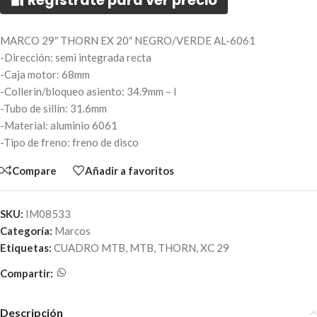
🔐 Regístrate para ver precio
MARCO 29″ THORN EX 20″ NEGRO/VERDE AL-6061
-Dirección: semi integrada recta
-Caja motor: 68mm
-Collerin/bloqueo asiento: 34.9mm – l
-Tubo de sillín: 31.6mm
-Material: aluminio 6061
-Tipo de freno: freno de disco
Compare
Añadir a favoritos
SKU:
IM08533
Categoría:
Marcos
Etiquetas:
CUADRO MTB
,
MTB
,
THORN
,
XC 29
Compartir:
Descripción