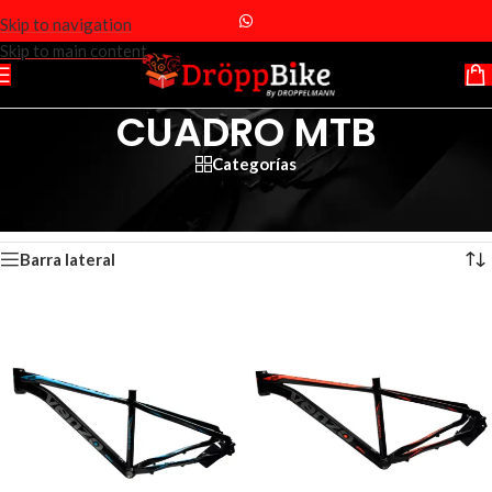
Skip to navigation
Skip to main content
CUADRO MTB
Categorías
Inicio
/
Productos etiquetados “CUADRO MTB”
Mostrando los 6 resultados
Barra lateral