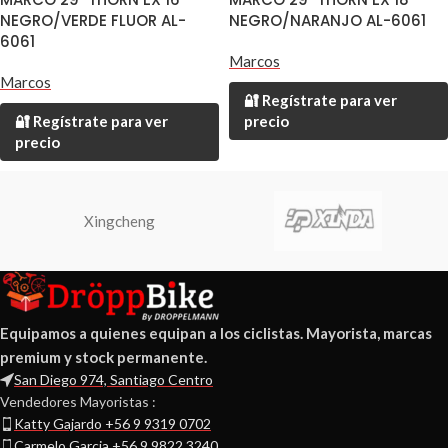
NEGRO/VERDE FLUOR AL-
NEGRO/NARANJO AL-6061
6061
Marcos
Marcos
🔐 Regístrate para ver
🔐 Regístrate para ver
precio
precio
Xingcheng
Equipamos a quienes equipan a los ciclistas. Mayorista, marcas
premium y stock permanente.
San Diego 974, Santiago Centro
Vendedores Mayoristas :
Katty Gajardo +56 9 9319 0702
Carmelo Garcia +56 9 9822 3240