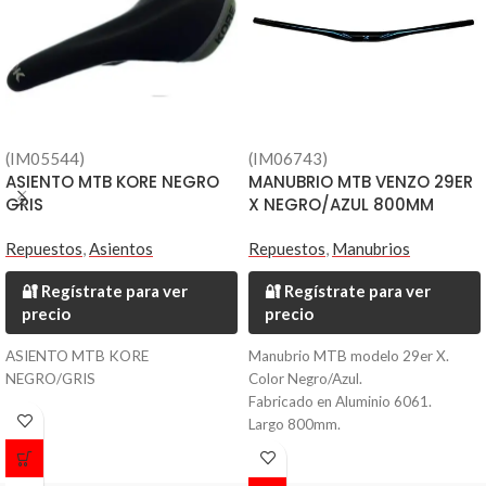
(IM05544)
(IM06743)
ASIENTO MTB KORE NEGRO
MANUBRIO MTB VENZO 29ER
GRIS
X NEGRO/AZUL 800MM
Repuestos
,
Asientos
Repuestos
,
Manubrios
🔐 Regístrate para ver
🔐 Regístrate para ver
precio
precio
ASIENTO MTB KORE
Manubrio MTB modelo 29er X.
NEGRO/GRIS
Color Negro/Azul.
Fabricado en Aluminio 6061.
Largo 800mm.
Diametro 35mm.
Peso 330 grs.