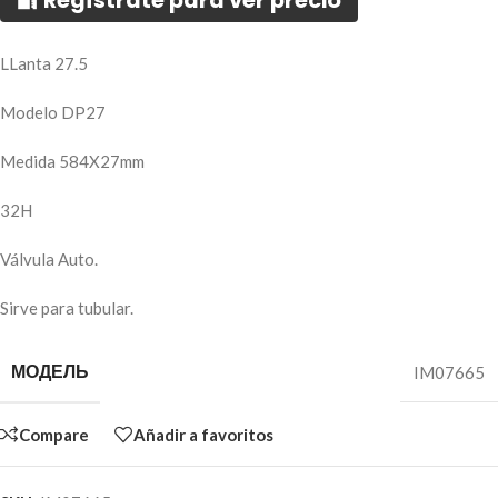
🔐 Regístrate para ver precio
LLanta 27.5
Modelo DP27
Medida 584X27mm
32H
Válvula Auto.
Sirve para tubular.
МОДЕЛЬ
IM07665
Compare
Añadir a favoritos