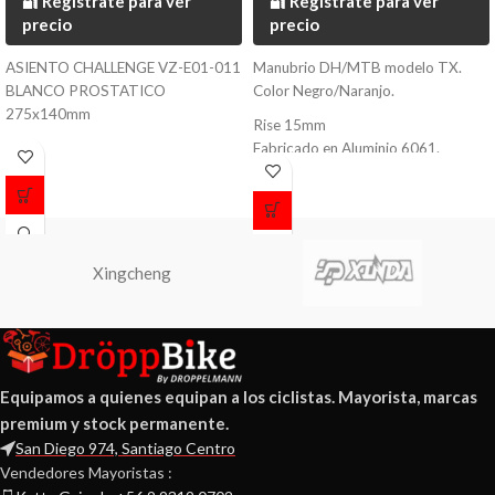
🔐 Regístrate para ver
🔐 Regístrate para ver
precio
precio
ASIENTO CHALLENGE VZ-E01-011
Manubrio DH/MTB modelo TX.
BLANCO PROSTATICO
Color Negro/Naranjo.
275x140mm
Rise 15mm
Fabricado en Aluminio 6061.
Largo 700mm.
Diámetro 31.8mm.
Peso 420 grs.
Xingcheng
Equipamos a quienes equipan a los ciclistas. Mayorista, marcas
premium y stock permanente.
San Diego 974, Santiago Centro
Vendedores Mayoristas :