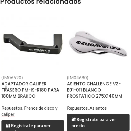
Productos relacionados
(IM06520)
(IM04680)
ADAPTADOR CALIPER
ASIENTO CHALLENGE VZ-
TRASERO PM-IS-R180 PARA
E01-011 BLANCO
180MM BRAKCO
PROSTATICO 275X140MM
Repuestos
,
Frenos de disco y
Repuestos
,
Asientos
caliper
🔐 Regístrate para ver
🔐 Regístrate para ver
precio