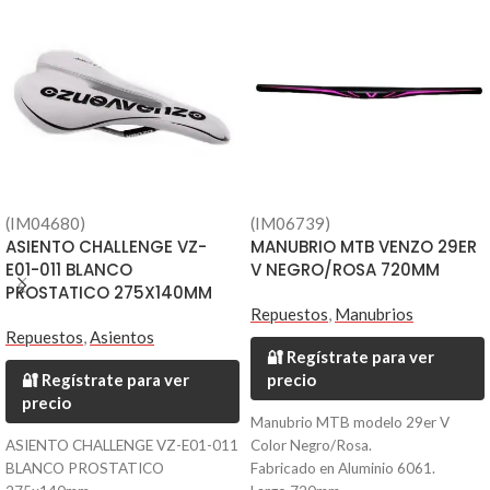
(IM04680)
(IM06739)
ASIENTO CHALLENGE VZ-
MANUBRIO MTB VENZO 29ER
E01-011 BLANCO
V NEGRO/ROSA 720MM
PROSTATICO 275X140MM
Repuestos
,
Manubrios
Repuestos
,
Asientos
🔐 Regístrate para ver
🔐 Regístrate para ver
precio
precio
Manubrio MTB modelo 29er V
ASIENTO CHALLENGE VZ-E01-011
Color Negro/Rosa.
BLANCO PROSTATICO
Fabricado en Aluminio 6061.