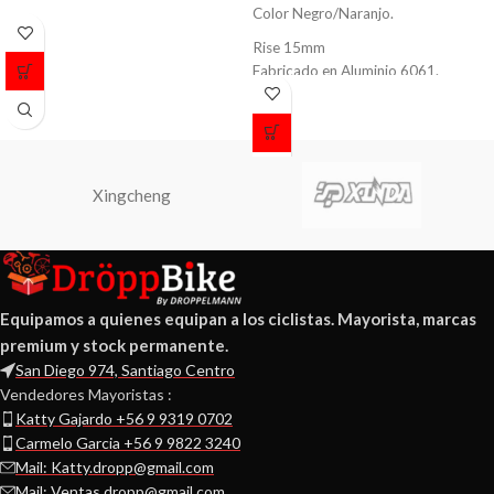
Color Negro/Naranjo.
Rise 15mm
Fabricado en Aluminio 6061.
Largo 700mm.
Diámetro 31.8mm.
Peso 420 grs.
Xingcheng
Equipamos a quienes equipan a los ciclistas. Mayorista, marcas
premium y stock permanente.
San Diego 974, Santiago Centro
Vendedores Mayoristas :
Katty Gajardo +56 9 9319 0702
Carmelo Garcia +56 9 9822 3240
Mail: Katty.dropp@gmail.com
Mail: Ventas.dropp@gmail.com