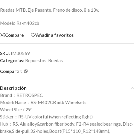
Ruedas MTB, Eje Pasante, Freno de disco, 8 a 13v.
Modelo Rs-m402cb
Compare
Añadir a favoritos
SKU:
IM30569
Categorías:
Repuestos
,
Ruedas
Compartir:
Descripción
Brand：RETROSPEC
Model/Name：RS-M402CB mtb Wheelsets
Wheel Size / 29″
Sticker：RS-UV colorful (when reflecting light)
Hub：RS, Alu alloy&carbon fiber body, F2-R4 sealed bearings, Disc-
brake,Side-pull,32-holes,Boost(F15*110_R12*148mm),