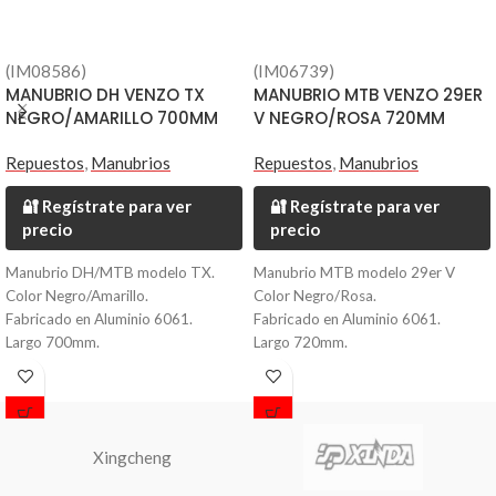
(IM08586)
(IM06739)
MANUBRIO DH VENZO TX
MANUBRIO MTB VENZO 29ER
NEGRO/AMARILLO 700MM
V NEGRO/ROSA 720MM
Repuestos
,
Manubrios
Repuestos
,
Manubrios
🔐 Regístrate para ver
🔐 Regístrate para ver
precio
precio
Manubrio DH/MTB modelo TX.
Manubrio MTB modelo 29er V
Color Negro/Amarillo.
Color Negro/Rosa.
Fabricado en Aluminio 6061.
Fabricado en Aluminio 6061.
Largo 700mm.
Largo 720mm.
Diametro 31.8mm.
Diametro 35mm.
Peso 420 grs.
Peso 280 grs.
Xingcheng