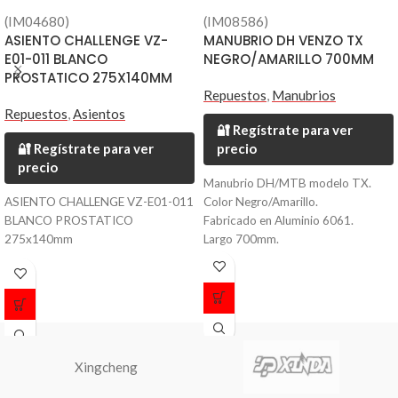
(IM04680)
(IM08586)
ASIENTO CHALLENGE VZ-
MANUBRIO DH VENZO TX
E01-011 BLANCO
NEGRO/AMARILLO 700MM
PROSTATICO 275X140MM
Repuestos
,
Manubrios
Repuestos
,
Asientos
🔐 Regístrate para ver
🔐 Regístrate para ver
precio
precio
Manubrio DH/MTB modelo TX.
ASIENTO CHALLENGE VZ-E01-011
Color Negro/Amarillo.
BLANCO PROSTATICO
Fabricado en Aluminio 6061.
275x140mm
Largo 700mm.
Diametro 31.8mm.
Peso 420 grs.
Xingcheng