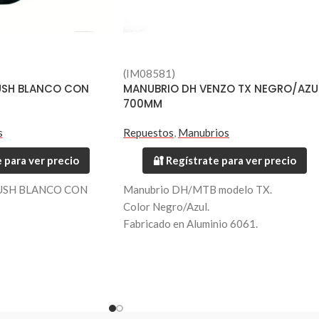
(IM08581)
LUSH BLANCO CON
MANUBRIO DH VENZO TX NEGRO/AZU
700MM
s
Repuestos
,
Manubrios
 para ver precio
🔐 Regístrate para ver precio
USH BLANCO CON
Manubrio DH/MTB modelo TX.
Color Negro/Azul.
Fabricado en Aluminio 6061.
Largo 700mm.
Diametro 31.8mm.
Peso 420 grs.