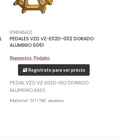
(IM04662)
-25%
L
PEDALES VZD VZ-E02D-002 DORADO
ALUMINIO 6061
(IM06838)
PUÑO ESPONJA
Repuestos
,
Pedales
Repuestos
,
Puño
🔐 Regístrate para ver precio
🔐 Regístr
PEDAL VZD VZ-E02D-002 DORADO
ALUMINIO 6061.
Puño Esponja.
Marca Venzo.
Material: 3D CNC alumino.
Color Azul.
Eje: 9/16" Cromo-Moly.
Largo 12.8 cm.
Color: Dorado.
Rodamientos sellados.
Pines de aluminio.