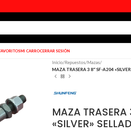
 FAVORITOS
MI CARRO
CERRAR SESIÓN
Inicio
/
Repuestos
/
Mazas
/
MAZA TRASERA 3 8″ SF-A204 «SILVER
MAZA TRASERA 
«SILVER» SELLA