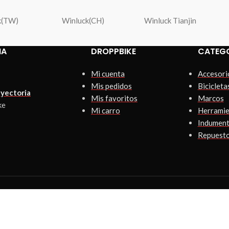
k(TW)
Winluck(CH)
Winluck Tianjin
IA
DROPPBIKE
CATEG
Mi cuenta
Accesori
Mis pedidos
Bicicleta
yectoria
Mis favoritos
Marcos
ke
Mi carro
Herramie
Indument
Repuest