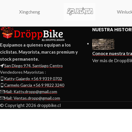
Xingcheng
Winluc
NUESTRA HISTOR
Equipamos a quienes equipan a los
ciclistas. Mayorista, marcas premium y
Conoce nuestra tra
stock permanente.
Ver más de DroppBi
San Diego 974, Santiago Centro
Vendedores Mayoristas :
Katty Gajardo +56 9 9319 0702
Carmelo Garcia +56 9 9822 3240
Mail: Katty.dropp@gmail.com
Mail: Ventas.dropp@gmail.com
© Copyright 2026 droppbike.cl