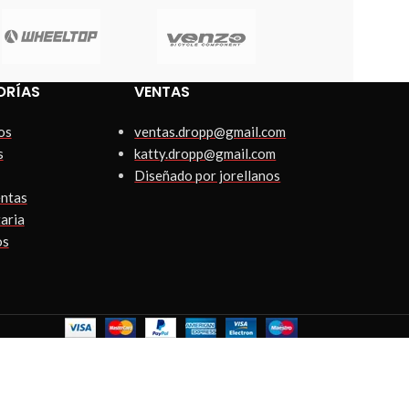
ORÍAS
VENTAS
os
ventas.dropp@gmail.com
s
katty.dropp@gmail.com
Diseñado por jorellanos
ntas
aria
os