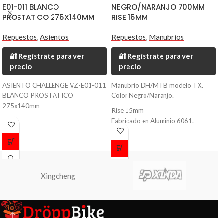
E01-011 BLANCO
NEGRO/NARANJO 700MM
PROSTATICO 275X140MM
RISE 15MM
Repuestos
,
Asientos
Repuestos
,
Manubrios
🔐 Regístrate para ver
🔐 Regístrate para ver
precio
precio
ASIENTO CHALLENGE VZ-E01-011
Manubrio DH/MTB modelo TX.
BLANCO PROSTATICO
Color Negro/Naranjo.
275x140mm
Rise 15mm
Fabricado en Aluminio 6061.
Largo 700mm.
Diámetro 31.8mm.
Peso 420 grs.
Xingcheng