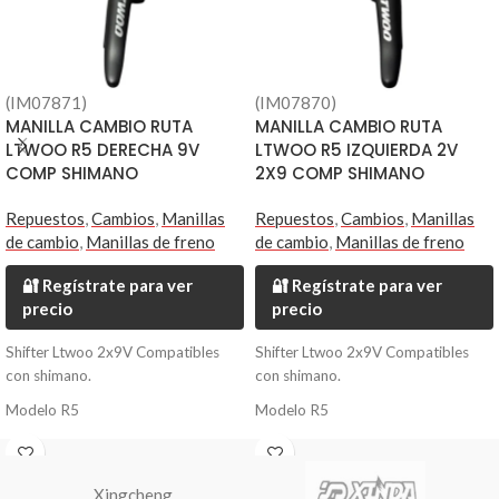
(IM07871)
(IM07870)
MANILLA CAMBIO RUTA
MANILLA CAMBIO RUTA
LTWOO R5 DERECHA 9V
LTWOO R5 IZQUIERDA 2V
COMP SHIMANO
2X9 COMP SHIMANO
Repuestos
,
Cambios
,
Manillas
Repuestos
,
Cambios
,
Manillas
de cambio
,
Manillas de freno
de cambio
,
Manillas de freno
🔐 Regístrate para ver
🔐 Regístrate para ver
precio
precio
Shifter Ltwoo 2x9V Compatibles
Shifter Ltwoo 2x9V Compatibles
con shimano.
con shimano.
Modelo R5
Modelo R5
Xingcheng