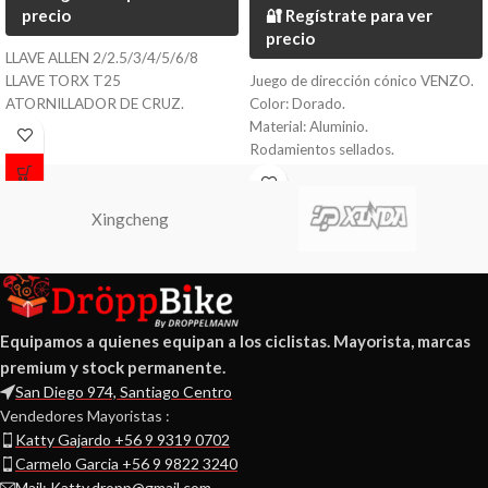
precio
🔐 Regístrate para ver
precio
LLAVE ALLEN 2/2.5/3/4/5/6/8
LLAVE TORX T25
Juego de dirección cónico VENZO.
ATORNILLADOR DE CRUZ.
Color: Dorado.
Material: Aluminio.
Rodamientos sellados.
Medida: ZS44/28.6 - ZS56/40 1
1/8 arriba - 1.5 abajo.
Xingcheng
Equipamos a quienes equipan a los ciclistas. Mayorista, marcas
premium y stock permanente.
San Diego 974, Santiago Centro
Vendedores Mayoristas :
Katty Gajardo +56 9 9319 0702
Carmelo Garcia +56 9 9822 3240
Mail: Katty.dropp@gmail.com