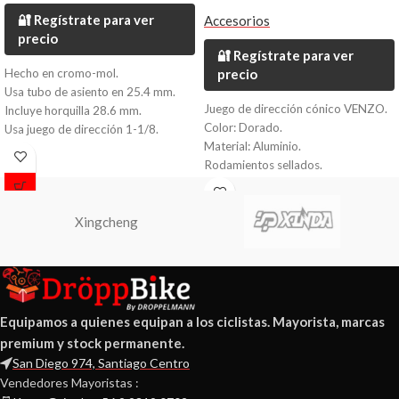
🔐 Regístrate para ver
Accesorios
precio
🔐 Regístrate para ver
Hecho en cromo-mol.
precio
Usa tubo de asiento en 25.4 mm.
Juego de dirección cónico VENZO.
Incluye horquilla 28.6 mm.
Color: Dorado.
Usa juego de dirección 1-1/8.
Material: Aluminio.
Rodamientos sellados.
Medida: ZS44/28.6 - ZS56/40 1
1/8 arriba - 1.5 abajo.
Xingcheng
Equipamos a quienes equipan a los ciclistas. Mayorista, marcas
premium y stock permanente.
San Diego 974, Santiago Centro
Vendedores Mayoristas :