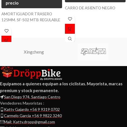
precio
CARRO DE ASIENTO NEGRO
AMORTIGUADOR TRASERO
125MM. SF-S02 MTB REGULABLE
Xingcheng
Equipamos a quienes equipan a los ciclistas. Mayorista, marcas
premium y stock permanente.
San Diego 974, Santiago Centro
Vendedores Mayoristas :
Katty Gajardo +56 9 9319 0702
Carmelo Garcia +56 9 9822 3240
Mail: Katty.dropp@gmail.com