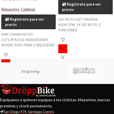
🔐 Regístrate para ver
Repuestos
,
Cadenas
precio
🔐 Regístrate para ver
LED ROJO LUZ TRASERA,
precio
ALEACIÓN, 14 LED ROJO, 2
FUNCIONES
KMC CHAIN KK710
1/2"1/8"X112L SILVER/SILVER
W/KMC BOX. PARA 1 VELOCIDAD
Xingcheng
Equipamos a quienes equipan a los ciclistas. Mayorista, marcas
premium y stock permanente.
San Diego 974, Santiago Centro