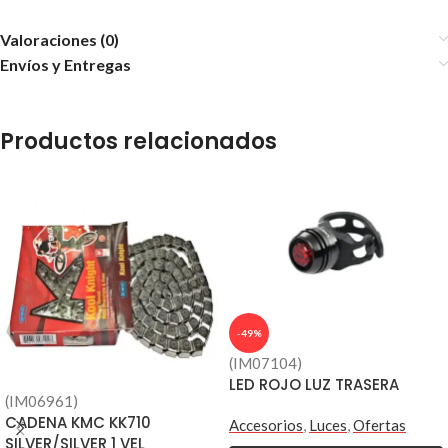
Valoraciones (0)
Envíos y Entregas
Productos relacionados
-49%
(IM07104)
LED ROJO LUZ TRASERA
(IM06961)
CADENA KMC KK710
Accesorios
,
Luces
,
Ofertas
SILVER/SILVER 1 VEL