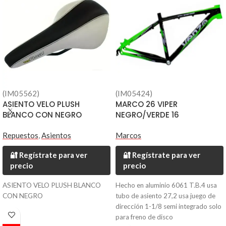
(IM05562)
(IM05424)
ASIENTO VELO PLUSH
MARCO 26 VIPER
BLANCO CON NEGRO
NEGRO/VERDE 16
Repuestos
,
Asientos
Marcos
🔐 Regístrate para ver
🔐 Regístrate para ver
precio
precio
ASIENTO VELO PLUSH BLANCO
Hecho en aluminio 6061 T.B.4 usa
CON NEGRO
tubo de asiento 27,2 usa juego de
dirección 1-1/8 semi integrado solo
para freno de disco