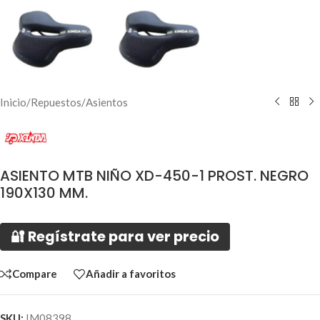
Inicio
/
Repuestos
/
Asientos
ASIENTO MTB NIÑO XD-450-1 PROST. NEGRO
190X130 MM.
🔐 Regístrate para ver precio
Compare
Añadir a favoritos
SKU:
IM08398