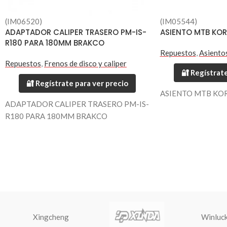
(IM06520)
(IM05544)
ADAPTADOR CALIPER TRASERO PM-IS-
ASIENTO MTB KOR
R180 PARA 180MM BRAKCO
Repuestos
,
Asiento
Repuestos
,
Frenos de disco y caliper
🔐 Regístrate
🔐 Regístrate para ver precio
ASIENTO MTB KO
ADAPTADOR CALIPER TRASERO PM-IS-
R180 PARA 180MM BRAKCO
Xingcheng
Winluc