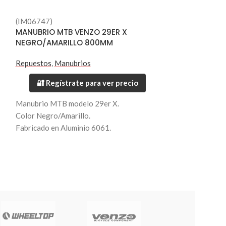
(IM06747)
(IM06744)
MANUBRIO MTB VENZO 29ER X
MANUBRIO MTB
NEGRO/AMARILLO 800MM
NEGRO/VERDE
Repuestos
,
Manubrios
Repuestos
,
Manu
🔐 Regístrate para ver precio
🔐 Regístr
Manubrio MTB modelo 29er X.
Manubrio MTB m
Color Negro/Amarillo.
Color Negro/Ver
Fabricado en Aluminio 6061.
Fabricado en Alu
Largo 800mm.
Largo 800mm.
Diametro 35mm.
Diametro 35mm.
Peso 330 grs.
Peso 330 grs.