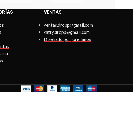
ORÍAS
VENTAS
os
ventas.dropp@gmail.com
s
katty.dropp@gmail.com
Diseñado por jorellanos
ntas
aria
os