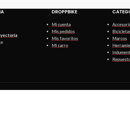
IA
DROPPBIKE
CATEG
Mi cuenta
Accesori
Mis pedidos
Bicicleta
yectoria
Mis favoritos
Marcos
ke
Mi carro
Herramie
Indument
Repuest