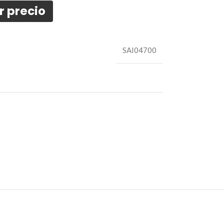
r precio
SAI04700