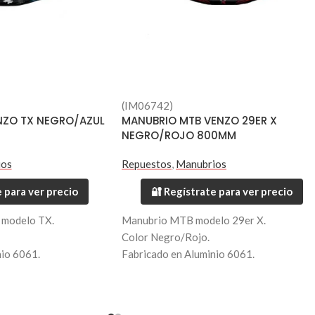
(IM06742)
NZO TX NEGRO/AZUL
MANUBRIO MTB VENZO 29ER X
NEGRO/ROJO 800MM
ios
Repuestos
,
Manubrios
 para ver precio
🔐 Regístrate para ver precio
modelo TX.
Manubrio MTB modelo 29er X.
Color Negro/Rojo.
nio 6061.
Fabricado en Aluminio 6061.
Largo 800mm.
Diametro 35mm.
Peso 330 grs.