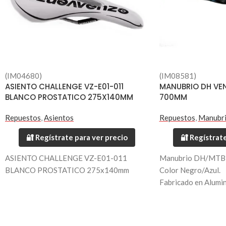
(IM04680)
(IM08581)
ASIENTO CHALLENGE VZ-E01-011
MANUBRIO DH VE
BLANCO PROSTATICO 275X140MM
700MM
Repuestos
,
Asientos
Repuestos
,
Manubr
🔐 Regístrate para ver precio
🔐 Regístrate
ASIENTO CHALLENGE VZ-E01-011
Manubrio DH/MTB 
BLANCO PROSTATICO 275x140mm
Color Negro/Azul.
Fabricado en Alumi
Largo 700mm.
Diametro 31.8mm.
Peso 420 grs.