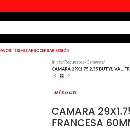
 FAVORITOS
MI CARRO
CERRAR SESIÓN
Inicio
/
Repuestos
/
Camaras
/
CAMARA 29X1.75 2.35 BUTYL VAL. F
CAMARA 29X1.75
FRANCESA 60MM