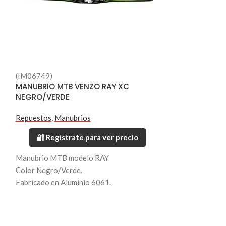
(IM06749)
(IM04658)
MANUBRIO MTB VENZO RAY XC
PEDALES VZD 
NEGRO/VERDE
ALUMINIO 6061
Repuestos
,
Manubrios
Repuestos
,
Peda
🔐 Regístrate para ver precio
🔐 Regístr
Manubrio MTB modelo RAY
PEDAL VZD VZ
Color Negro/Verde.
ALUMINIO 606
Fabricado en Aluminio 6061.
Material: 3D CN
Largo 700mm.
Eje: 9/16" Crom
Diametro 31.8mm.
Color: Dorado.
Peso 266 grs.
Rodamientos sel