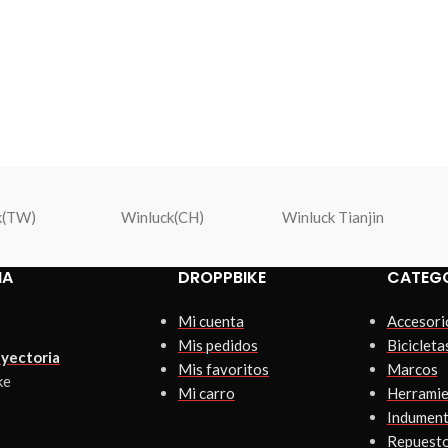
k(TW)
Winluck(CH)
Winluck Tianjin
IA
DROPPBIKE
CATEG
Mi cuenta
Accesori
Mis pedidos
Bicicleta
yectoria
Mis favoritos
Marcos
ke
Mi carro
Herramie
Indument
Repuest