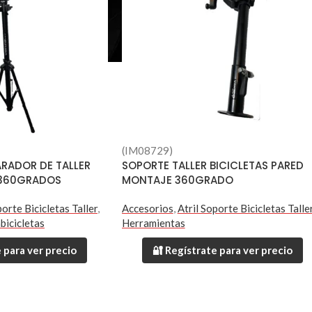
(IM08729)
ARADOR DE TALLER
SOPORTE TALLER BICICLETAS PARED
 360GRADOS
MONTAJE 360GRADO
porte Bicicletas Taller
,
Accesorios
,
Atril Soporte Bicicletas Talle
bicicletas
Herramientas
 para ver precio
🔐 Regístrate para ver precio