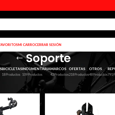
 FAVORITOS
MI CARRO
CERRAR SESIÓN
Soporte
S
BICICLETAS
INDUMENTARIA
MARCOS
OFERTAS
OTROS
REP
18 Productos
109 Productos
42 Productos
218 Productos
48 Productos
791 
iquetados “Soporte”
Mostrar
9
12