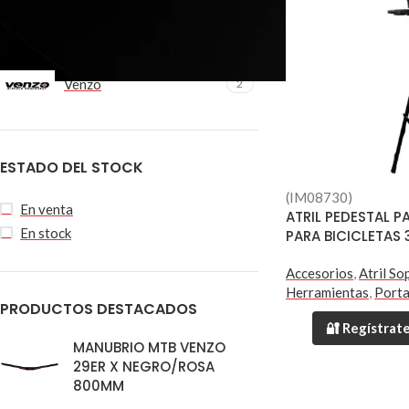
FILTRAR POR MARCA
Venzo
2
ESTADO DEL STOCK
(IM08730)
En venta
ATRIL PEDESTAL P
En stock
PARA BICICLETAS
Accesorios
,
Atril So
Herramientas
,
Porta
PRODUCTOS DESTACADOS
🔐 Regístrate
MANUBRIO MTB VENZO
29ER X NEGRO/ROSA
800MM