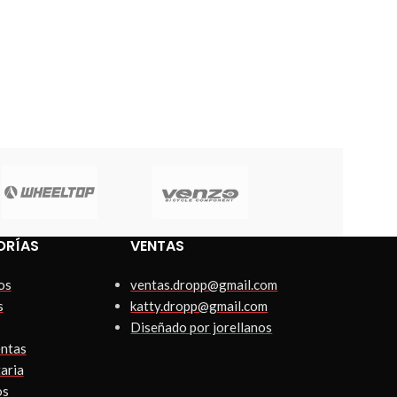
ORÍAS
VENTAS
os
ventas.dropp@gmail.com
s
katty.dropp@gmail.com
Diseñado por jorellanos
ntas
aria
os