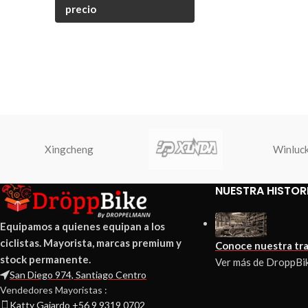
precio
Xingcheng
Winluc
NUESTRA HISTOR
Equipamos a quienes equipan a los
ciclistas. Mayorista, marcas premium y
Conoce nuestra tra
stock permanente.
Ver más de DroppBi
San Diego 974, Santiago Centro
Vendedores Mayoristas :
Katty Gajardo +56 9 9319 0702