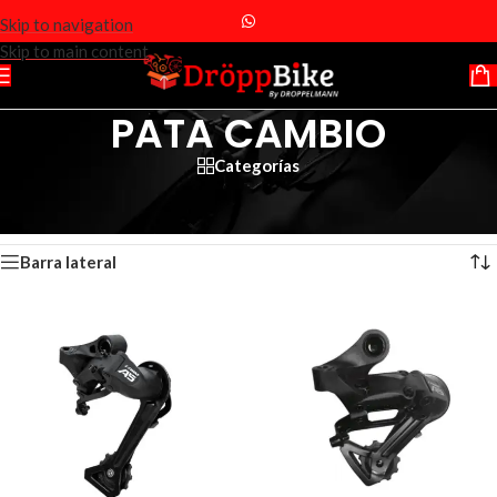
Skip to navigation
Skip to main content
PATA CAMBIO
Categorías
Inicio
/
Productos etiquetados “PATA CAMBIO”
Mostrando los 3 resultados
Barra lateral