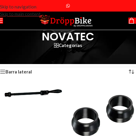
Skip to navigation
Skip to main content
NOVATEC
Categorías
Inicio
/
Productos etiquetados “NOVATEC”
Mostrando los 5 resultados
Barra lateral