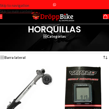
Skip to navigation
Skip to main content
HORQUILLAS
Categorías
Inicio
/
Productos etiquetados “HORQUILLAS”
Mostrando los 9 resultados
Barra lateral