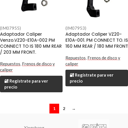
(IM07955)
(IM07953)
Adaptador Caliper
Adaptador Caliper VZ20-
Venzo.VZ20-E10A-002 PM
E10A-001. PM CONNECT TO. IS
CONNECT TO IS 180 MM REAR
160 MM REAR / 180 MM FRONT
/ 203 MM FRONT.
Repuestos
,
Frenos de disco y
Repuestos
,
Frenos de disco y
caliper
caliper
🔐 Regístrate para ver
🔐 Regístrate para ver
precio
precio
1
2
→
Xingcheng