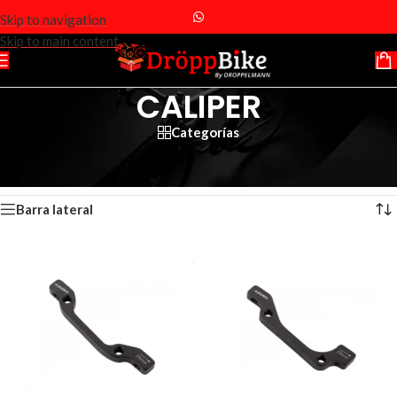
Skip to navigation
Skip to main content
CALIPER
Categorías
Inicio
/
Productos etiquetados “CALIPER”
Mostrando 1–12 de 15 resultados
Barra lateral