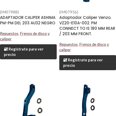
(IM07988)
(IM07956)
ADAPTADOR CALIPER ASHIMA
Adaptador Caliper Venzo.
PM-PM DEL 203 AU32 NEGRO
VZ20-E10A-002. PM
CONNECT TO IS 180 MM REAR
Repuestos
,
Frenos de disco y
/ 203 MM FRONT.
caliper
Repuestos
,
Frenos de disco y
🔐 Regístrate para ver
caliper
precio
🔐 Regístrate para ver
precio