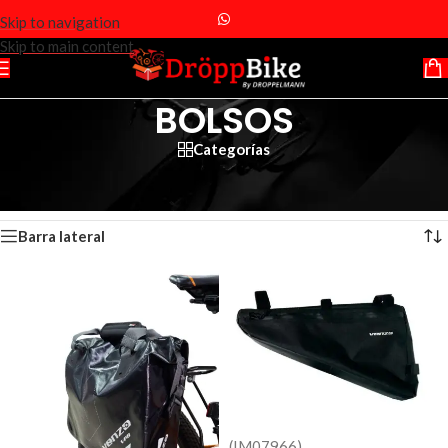
Skip to navigation
Skip to main content
BOLSOS
Categorías
Inicio
/
Productos etiquetados “BOLSOS”
Mostrando los 2 resultados
Barra lateral
(IM07966)