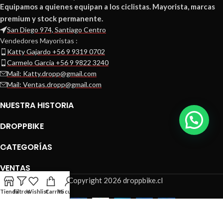
Equipamos a quienes equipan a los ciclistas. Mayorista, marcas
premium y stock permanente.
San Diego 974, Santiago Centro
Vendedores Mayoristas :
Katty Gajardo +56 9 9319 0702
Carmelo Garcia +56 9 9822 3240
Mail: Katty.dropp@gmail.com
Mail: Ventas.dropp@gmail.com
NUESTRA HISTORIA
DROPPBIKE
CATEGORÍAS
VENTAS
© Copyright 2026 droppbike.cl
Tienda
Filtros
Wishlist
Carrito
Mi cuenta