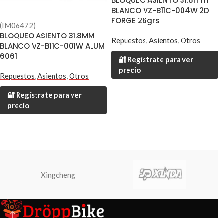
BLOQUEO ASIENTO 31.8mm
BLANCO VZ-B11C-004W 2D
FORGE 26grs
(IM06472)
BLOQUEO ASIENTO 31.8MM
Repuestos
,
Asientos
,
Otros
BLANCO VZ-B11C-001W ALUM
6061
🔐 Regístrate para ver
precio
Repuestos
,
Asientos
,
Otros
🔐 Regístrate para ver
precio
Xingcheng