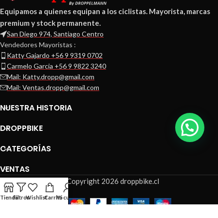
Equipamos a quienes equipan a los ciclistas. Mayorista, marcas
premium y stock permanente.
San Diego 974, Santiago Centro
Vendedores Mayoristas :
Katty Gajardo +56 9 9319 0702
Carmelo Garcia +56 9 9822 3240
Mail: Katty.dropp@gmail.com
Mail: Ventas.dropp@gmail.com
NUESTRA HISTORIA
DROPPBIKE
CATEGORÍAS
VENTAS
© Copyright 2026 droppbike.cl
Tienda
Filtros
Wishlist
Carrito
Mi cuenta