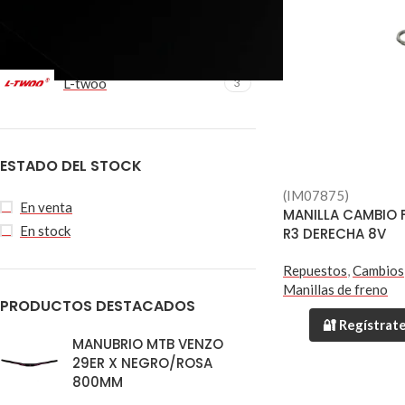
FILTRAR POR MARCA
L-twoo
3
ESTADO DEL STOCK
(IM07875)
En venta
MANILLA CAMBIO 
En stock
R3 DERECHA 8V
Repuestos
,
Cambios
Manillas de freno
PRODUCTOS DESTACADOS
🔐 Regístrate
MANUBRIO MTB VENZO
29ER X NEGRO/ROSA
800MM