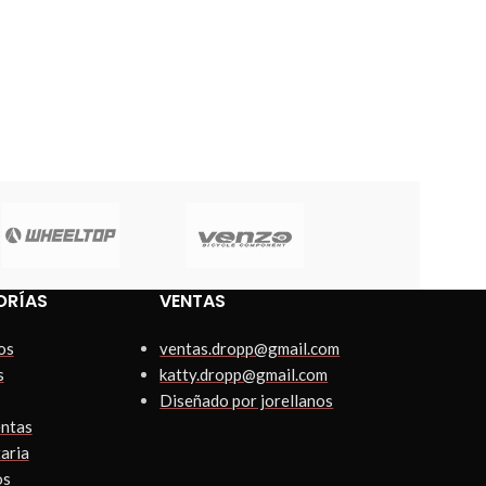
ORÍAS
VENTAS
os
ventas.dropp@gmail.com
s
katty.dropp@gmail.com
Diseñado por jorellanos
ntas
aria
os