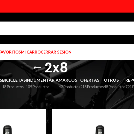
 FAVORITOS
MI CARRO
CERRAR SESIÓN
2x8
S
BICICLETAS
INDUMENTARIA
MARCOS
OFERTAS
OTROS
REP
18 Productos
109 Productos
42 Productos
218 Productos
48 Productos
791 
iquetados “2x8”
Mostrar
9
12