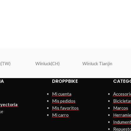
k(TW)
Winluck(CH)
Winluck Tianjin
IA
DROPPBIKE
CATEG
Mi cuenta
Accesori
Mis pedidos
Bicicleta
yectoria
Mis favoritos
Marcos
ke
Mi carro
Herramie
Indument
Repuest