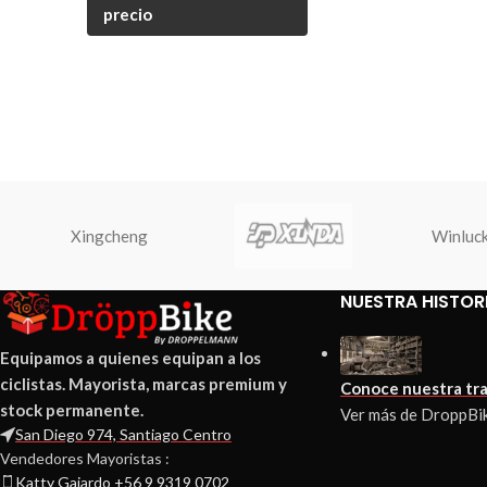
precio
Xingcheng
Winluc
NUESTRA HISTOR
Equipamos a quienes equipan a los
ciclistas. Mayorista, marcas premium y
Conoce nuestra tra
stock permanente.
Ver más de DroppBi
San Diego 974, Santiago Centro
Vendedores Mayoristas :
Katty Gajardo +56 9 9319 0702