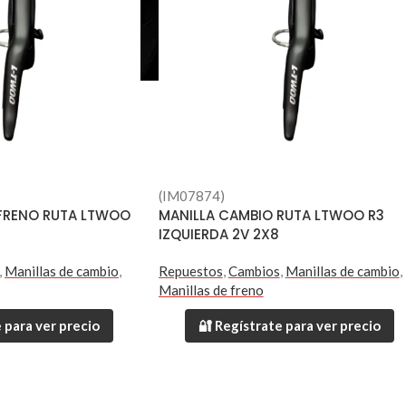
(IM07874)
FRENO RUTA LTWOO
MANILLA CAMBIO RUTA LTWOO R3
IZQUIERDA 2V 2X8
,
Manillas de cambio
,
Repuestos
,
Cambios
,
Manillas de cambio
,
Manillas de freno
 para ver precio
🔐 Regístrate para ver precio