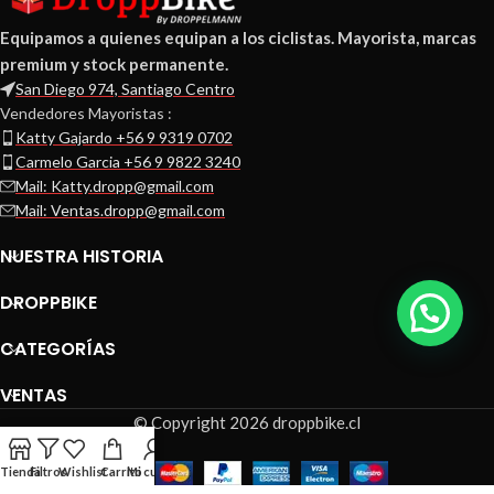
Equipamos a quienes equipan a los ciclistas. Mayorista, marcas
premium y stock permanente.
San Diego 974, Santiago Centro
Vendedores Mayoristas :
Katty Gajardo +56 9 9319 0702
Carmelo Garcia +56 9 9822 3240
Mail: Katty.dropp@gmail.com
Mail: Ventas.dropp@gmail.com
NUESTRA HISTORIA
DROPPBIKE
CATEGORÍAS
VENTAS
© Copyright 2026 droppbike.cl
Tienda
Filtros
Wishlist
Carrito
Mi cuenta