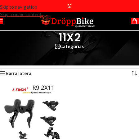
Skip to navigation
Skip to main content
11X2
Categorías
Inicio
/
Productos etiquetados “11X2”
Mostrando el único resultado
Barra lateral